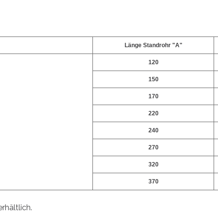
Länge Standrohr "A"
120
150
170
220
240
270
320
370
hältlich.