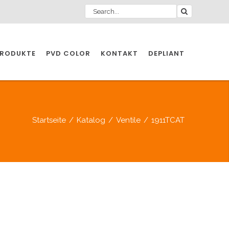
RODUKTE
PVD COLOR
KONTAKT
DEPLIANT
ZIO INDUSTRIE
Startseite
/
Katalog
/
Ventile
/
1911TCAT
INDUSTRIE
ZIO INDUSTRIE
CCESSOIRES