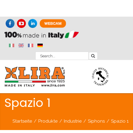
Spazio 1
Startseite
/
Produkte
/
Industrie
/
Siphons
/
Spazio 1