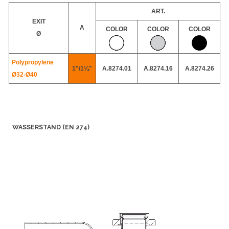
ART.
EXIT
A
COLOR
COLOR
COLOR
Ø
Polypropylene
1"/1¼"
A.8274.01
A.8274.16
A.8274.26
Ø32-
Ø40
WASSERSTAND (EN 274)