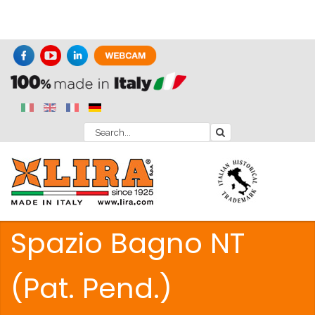
Spazio Bagno NT
(Pat. Pend.)