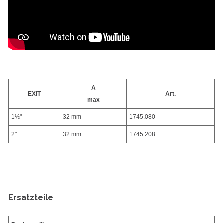
A
EXIT
Art.
max
1½"
32 mm
1745.080
2"
32 mm
1745.208
Ersatzteile