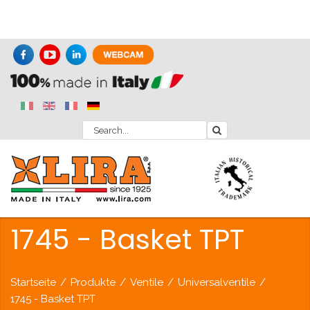
1745 - Basket TPT
Startseite
/
Produkte
/
Ventile
/
Universalventile
/
1745 - Basket TPT