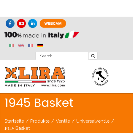
1945 Basket
Startseite
/
Produkte
/
Ventile
/
Universalventile
/
1945 Basket