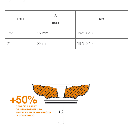
A
EXIT
Art.
max
1½"
32 mm
1945.040
2"
32 mm
1945.240