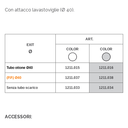
Con attacco lavastoviglie (Ø 40).
ART.
EXIT
COLOR
COLOR
Ø
Tubo ottone
Ø40
1211.015
1211.016
(P.P.) Ø40
1211.037
1211.038
Senza tubo scarico
1211.033
1211.034
ACCESSORI: