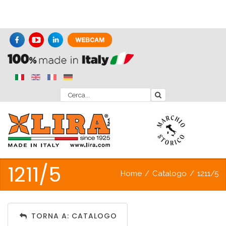
1211/5
Home
/
Catalogo
/
1211/5
TORNA A: CATALOGO