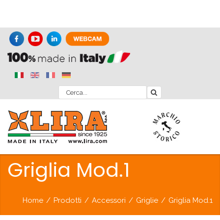
Griglia Mod.1
Home
/
Prodotti
/
Accessori
/
Griglie
/
Griglia Mod.1