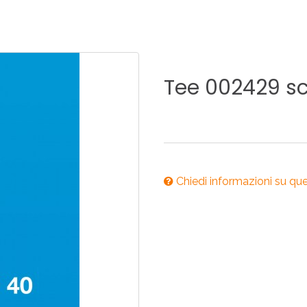
ONI PER
RI DISABILI
PILETTE
ACCESSO
UCINA
BAGNO
INDUSTRI
Tee
002429
sc
NOVITÀ 2025
ONI PER
RI DISABILI
PILETTE
ACCESSO
Chiedi informazioni su qu
NOVITÀ 2025