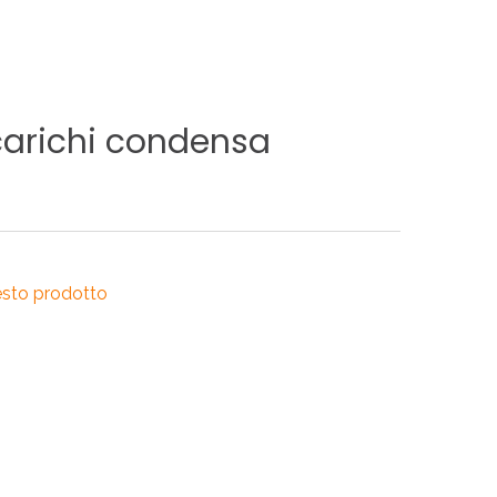
RI
A
arichi
condensa
RI
esto prodotto