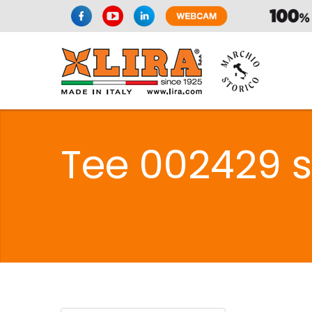
SIFONI
LA
Tee 002429 s
C
SIFONI
LA