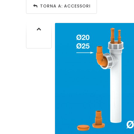
SIF
TORNA A: ACCESSORI
SANITA
C
SIF
SANITA