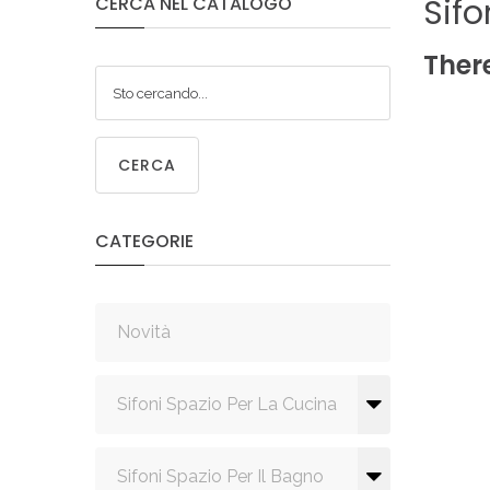
Sifo
CERCA
NEL
CATALOGO
SIF
SANITA
C
Ther
CERCA
SIF
SANITA
CATEGORIE
Novità
Sifoni Spazio Per La Cucina
Sifoni Spazio Per Il Bagno