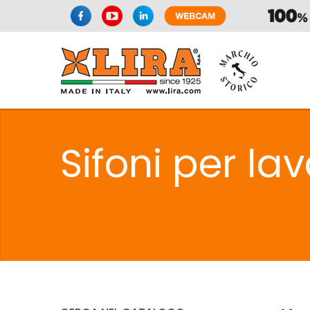
SIFONI
LA
Sifoni per la
C
SIFONI
LA