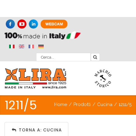
1211/5
Home
/
Prodotti
/
Cucina
/
1211/5
TORNA A: CUCINA