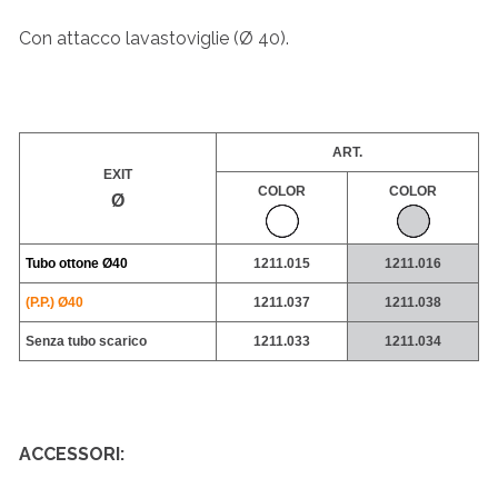
Con attacco lavastoviglie (Ø 40).
ART.
EXIT
COLOR
COLOR
Ø
Tubo ottone
Ø40
1211.015
1211.016
(P.P.) Ø40
1211.037
1211.038
Senza tubo scarico
1211.033
1211.034
ACCESSORI: