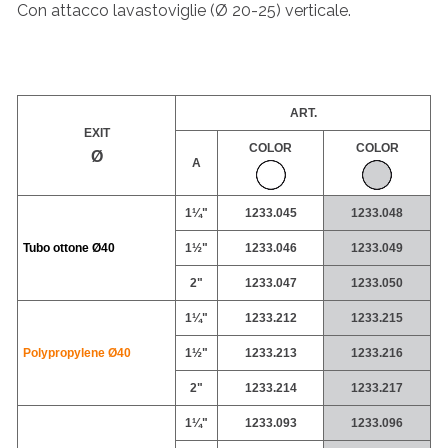
Con attacco lavastoviglie (Ø 20-25) verticale.
ART.
EXIT
COLOR
COLOR
Ø
A
1¼"
1233.045
1233.048
Tubo ottone
Ø40
1½"
1233.046
1233.049
2"
1233.047
1233.050
1¼"
1233.212
1233.215
Polypropylene
Ø40
1½"
1233.213
1233.216
2"
1233.214
1233.217
1¼"
1233.093
1233.096