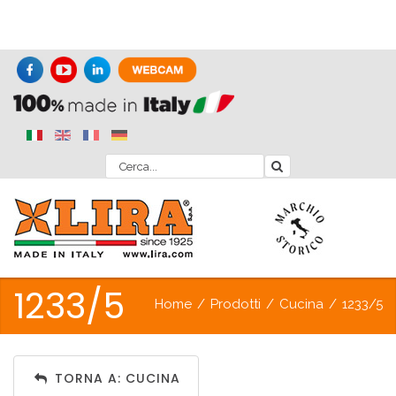
1233/5
Home
/
Prodotti
/
Cucina
/
1233/5
TORNA A: CUCINA