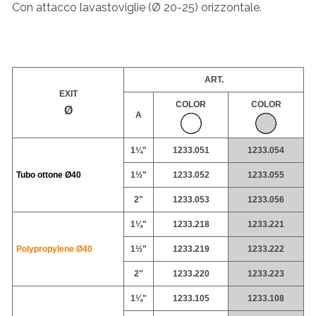
Con attacco lavastoviglie (Ø 20-25) orizzontale.
ART.
EXIT
COLOR
COLOR
Ø
A
1¼"
1233.051
1233.054
Tubo ottone
Ø40
1½"
1233.052
1233.055
2"
1233.053
1233.056
1¼"
1233.218
1233.221
Polypropylene
Ø40
1½"
1233.219
1233.222
2"
1233.220
1233.223
1¼"
1233.105
1233.108