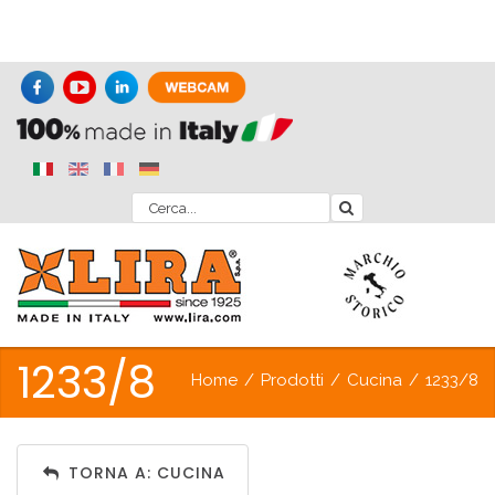
1233/8
Home
/
Prodotti
/
Cucina
/
1233/8
TORNA A: CUCINA