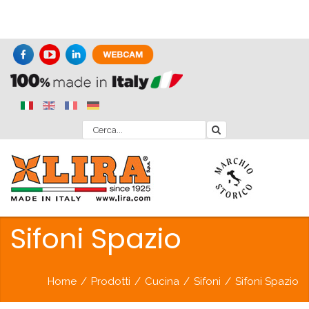
Sifoni Spazio
Home
/
Prodotti
/
Cucina
/
Sifoni
/
Sifoni Spazio