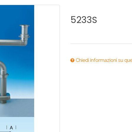
ONI PER
RI DISABILI
PILETTE
ACCESSO
UCINA
BAGNO
INDUSTRI
5233S
NOVITÀ 2025
ONI PER
RI DISABILI
PILETTE
ACCESSO
Chiedi informazioni su qu
NOVITÀ 2025