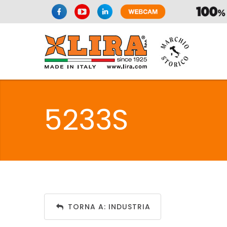
SIFONI
LA
5233S
C
SIFONI
LA
TORNA A: INDUSTRIA