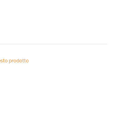
RI
A
RI
esto prodotto