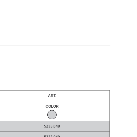
ART.
COLOR
5233.048