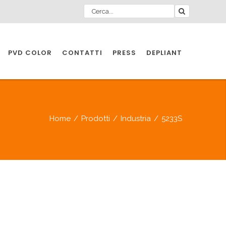
PVD COLOR
CONTATTI
PRESS
DEPLIANT
O PER
IA
Home
/
Prodotti
/
Industria
/
5233S
A
O PER
IA