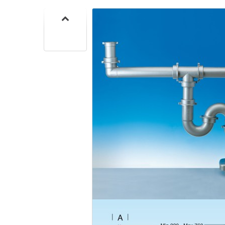
SIF
SANITA
C
SIF
SANITA