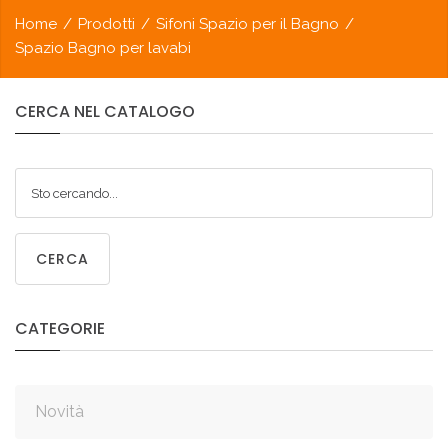
Home
/
Prodotti
/
Sifoni Spazio per il Bagno
/
Spazio Bagno per lavabi
CERCA
NEL
CATALOGO
CERCA
CATEGORIE
Novità