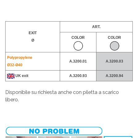
ART.
EXIT
COLOR
COLOR
Ø
Polypropylene
A.3200.01
A.3200.03
Ø32-
Ø40
UK exit
A.3200.93
A.
3200.94
Disponibile su richiesta anche con piletta a scarico
libero.