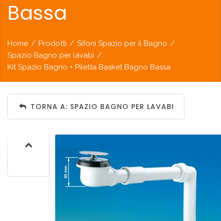
Bassa
Home
/
Prodotti
/
Sifoni Spazio per il Bagno
/
Spazio Bagno per lavabi
/
Kit Spazio Bagno + Piletta Basket Bagno Bassa
TORNA A: SPAZIO BAGNO PER LAVABI