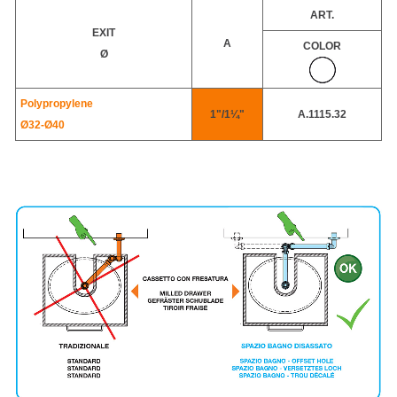
ART.
EXIT
A
COLOR
Ø
Polypropylene
1"/1¼"
A.1115.32
Ø32-
Ø40