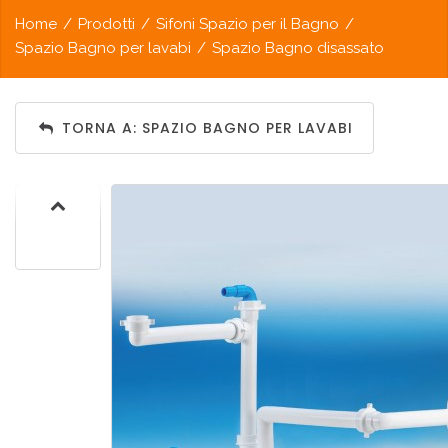
Home
/
Prodotti
/
Sifoni Spazio per il Bagno
/
Spazio Bagno per lavabi
/
Spazio Bagno disassato
TORNA A: SPAZIO BAGNO PER LAVABI