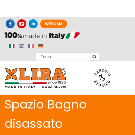
Spazio Bagno
disassato