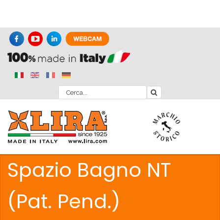
Spazio Bagno NT
(Pat. Pend.)