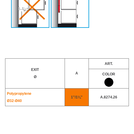
ART.
EXIT
A
COLOR
Ø
Polypropylene
1"/1¼"
A.8274.26
Ø32-
Ø40