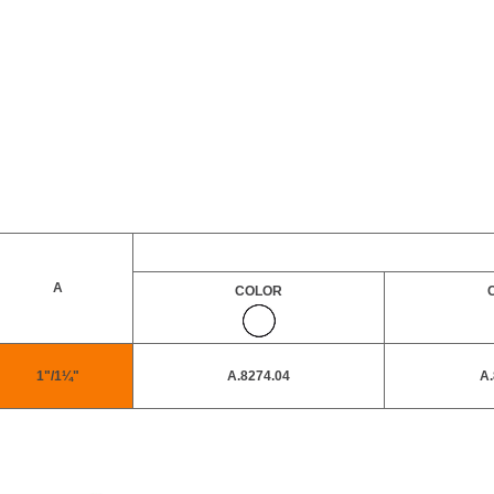
A
COLOR
1"/1¼"
A.8274.04
A.