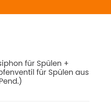
INDUSTRIE
CCESSOIRES
siphon
für
Spülen
+
fenventil
für
Spülen
aus
Pend.)