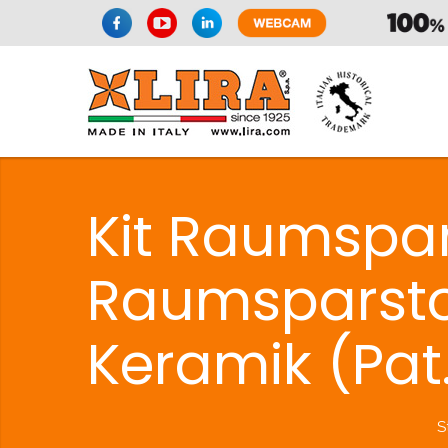
Kit Raumspar
Raumsparstop
Keramik (Pat
S