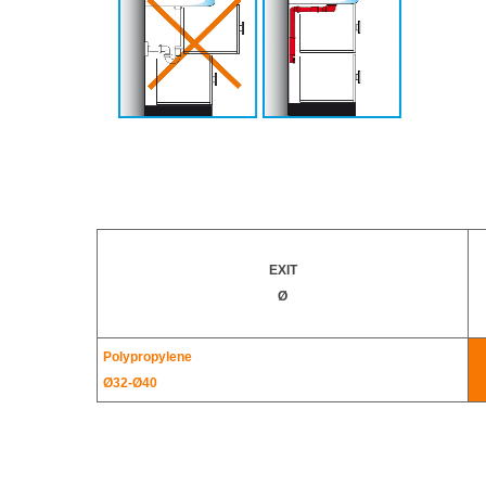
EXIT
Ø
Polypropylene
Ø32-
Ø40