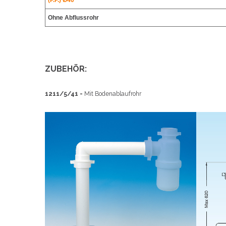
(P.P.) Ø40
Ohne Abflussrohr
ZUBEHÖR:
1211/5
/41 -
Mit Bodenablaufrohr