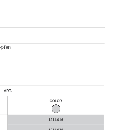
opfen.
ART.
COLOR
1211.016