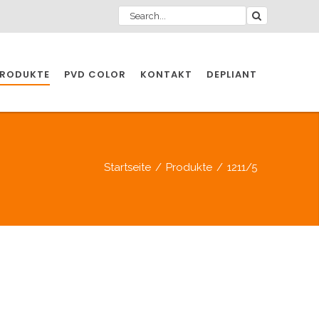
RODUKTE
PVD COLOR
KONTAKT
DEPLIANT
ZIO INDUSTRIE
Startseite
/
Produkte
/
1211/5
INDUSTRIE
ZIO INDUSTRIE
CCESSOIRES