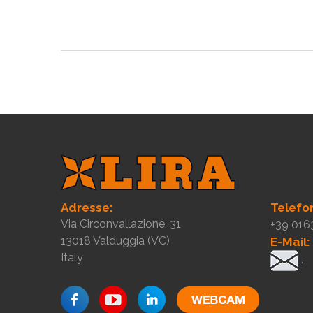
Adresse:
Telefo
Via Circonvallazione, 31
+39 016
13018 Valduggia (VC)
E-Mail:
Italy
.