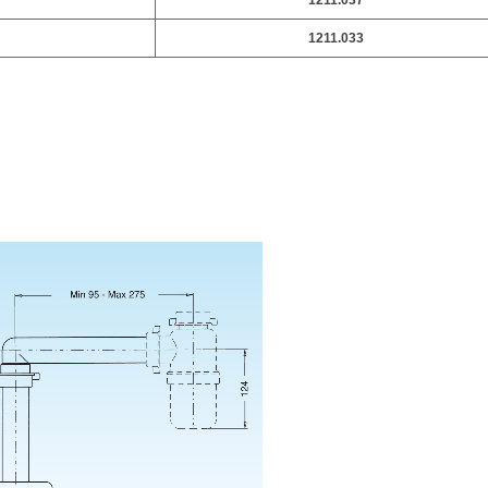
1211.037
1211.033