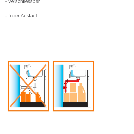
- verschliessbar
- freier Auslauf