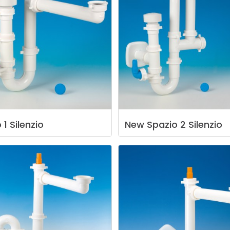
o
1
Silenzio
New
Spazio
2
Silenzio