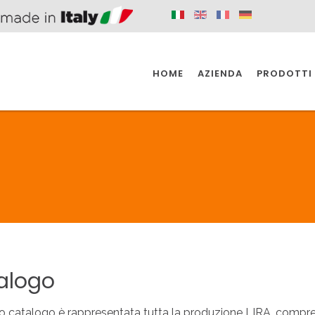
HOME
AZIENDA
PRODOTTI
 SPAZIO PER
SIFONI SPAZIO PER
SIFONI SPAZI
 CUCINA
IL BAGNO
L'INDUSTR
UCINA
BAGNO
INDUSTRI
 SPAZIO PER
SIFONI SPAZIO PER
SIFONI SPAZI
 CUCINA
IL BAGNO
L'INDUSTR
alogo
o catalogo è rappresentata tutta la produzione LIRA, comprend