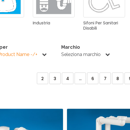
Industria
Sifoni
Per
Sanitari
Disabili
 per
Marchio
Product Name -/+
Seleziona marchio
2
3
4
...
6
7
8