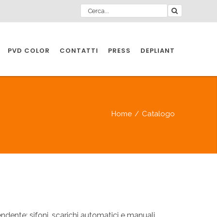
PVD COLOR
CONTATTI
PRESS
DEPLIANT
O PER
IA
Home
/
Catalogo
A
O PER
IA
ente: sifoni, scarichi automatici e manuali,