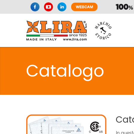
SIFONI
LA
Catalogo
C
SIFONI
LA
Cat
In quest