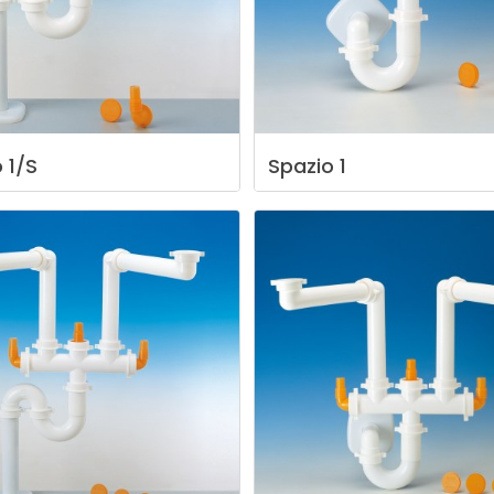
o
1/S
Spazio
1