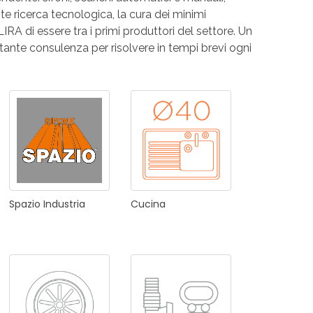
te ricerca tecnologica, la cura dei minimi
RI
A
 LIRA di essere tra i primi produttori del settore. Un
stante consulenza per risolvere in tempi brevi ogni
RI
Spazio
Industria
Cucina