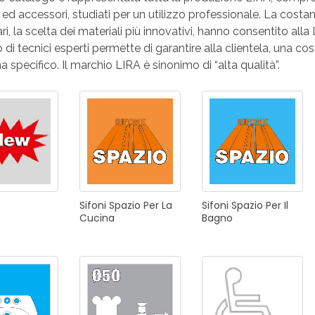
ONI PER
 ed accessori, studiati per un utilizzo professionale. La costan
RI DISABILI
PILETTE
ACCESSO
UCINA
BAGNO
INDUSTRI
ari, la scelta dei materiali più innovativi, hanno consentito alla
 di tecnici esperti permette di garantire alla clientela, una co
 specifico. Il marchio LIRA è sinonimo di “alta qualità”.
NOVITÀ 2025
ONI PER
RI DISABILI
PILETTE
ACCESSO
Sifoni
Spazio
Per
La
Sifoni
Spazio
Per
Il
Cucina
Bagno
NOVITÀ 2025