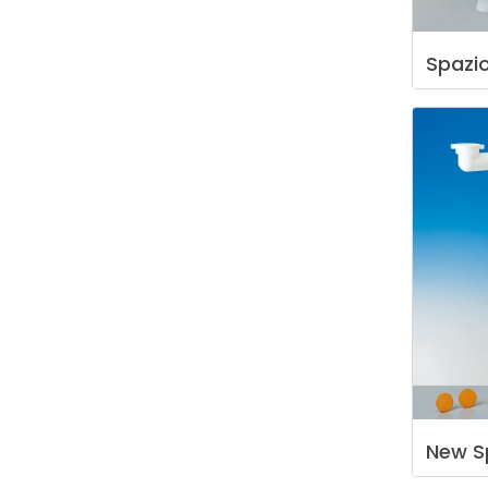
Spazi
New
S