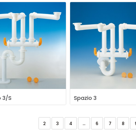
o
3/S
Spazio
3
2
3
4
...
6
7
8