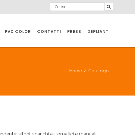
PVD COLOR
CONTATTI
PRESS
DEPLIANT
O PER
IA
Home
/
Catalogo
A
O PER
IA
ente: sifoni, scarichi automatici e manuali,