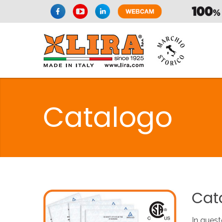
SIFONI
LA
Catalogo
C
SIFONI
LA
Cat
In quest