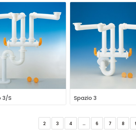
o
3/S
Spazio
3
2
3
4
...
6
7
8