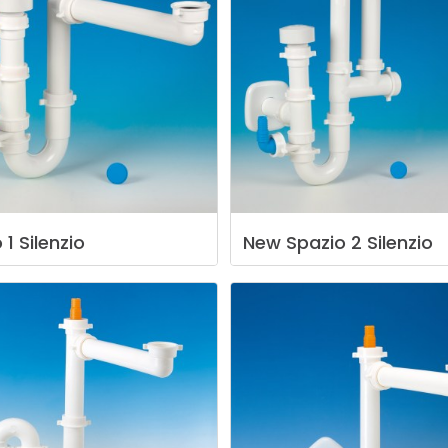
o
1
Silenzio
New
Spazio
2
Silenzio