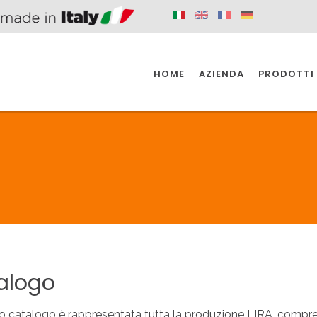
HOME
AZIENDA
PRODOTTI
 SPAZIO PER
SIFONI SPAZIO PER
SIFONI SPAZI
 CUCINA
IL BAGNO
L'INDUSTR
UCINA
BAGNO
INDUSTRI
 SPAZIO PER
SIFONI SPAZIO PER
SIFONI SPAZI
 CUCINA
IL BAGNO
L'INDUSTR
alogo
o catalogo è rappresentata tutta la produzione LIRA, comprend