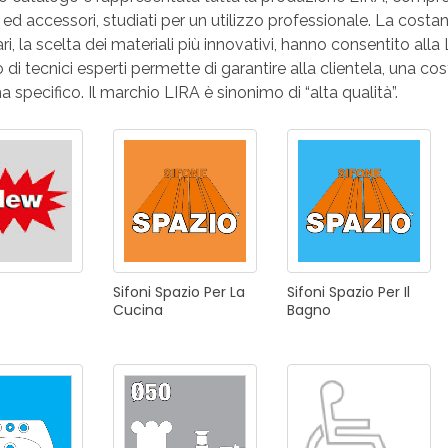
ONI PER
 ed accessori, studiati per un utilizzo professionale. La costan
RI DISABILI
PILETTE
ACCESSO
UCINA
BAGNO
INDUSTRI
ari, la scelta dei materiali più innovativi, hanno consentito alla
 di tecnici esperti permette di garantire alla clientela, una co
 specifico. Il marchio LIRA è sinonimo di “alta qualità”.
NOVITÀ 2025
ONI PER
RI DISABILI
PILETTE
ACCESSO
Sifoni
Spazio
Per
La
Sifoni
Spazio
Per
Il
Cucina
Bagno
NOVITÀ 2025