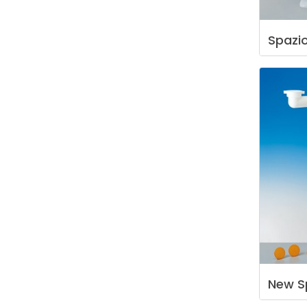
Spazi
New
S