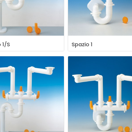
o
1/S
Spazio
1