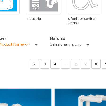
Industria
Sifoni
Per
Sanitari
Disabili
 per
Marchio
Product Name -/+
Seleziona marchio
2
3
4
...
6
7
8