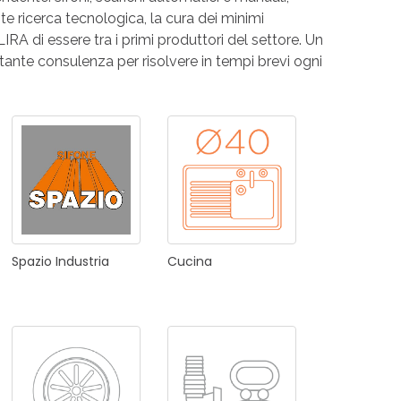
te ricerca tecnologica, la cura dei minimi
RI
A
 LIRA di essere tra i primi produttori del settore. Un
stante consulenza per risolvere in tempi brevi ogni
RI
Spazio
Industria
Cucina