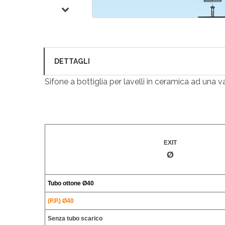
DETTAGLI
Sifone a bottiglia per lavelli in ceramica ad una 
EXIT
Ø
Tubo ottone
Ø40
(P.P.) Ø40
Senza tubo scarico