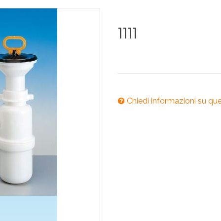
ONI PER
RI DISABILI
PILETTE
ACCESSO
UCINA
BAGNO
INDUSTRI
1111
NOVITÀ 2025
ONI PER
RI DISABILI
PILETTE
ACCESSO
Chiedi informazioni su qu
NOVITÀ 2025