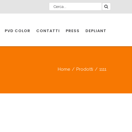
PVD COLOR
CONTATTI
PRESS
DEPLIANT
O PER
IA
Home
/
Prodotti
/
1111
A
O PER
IA