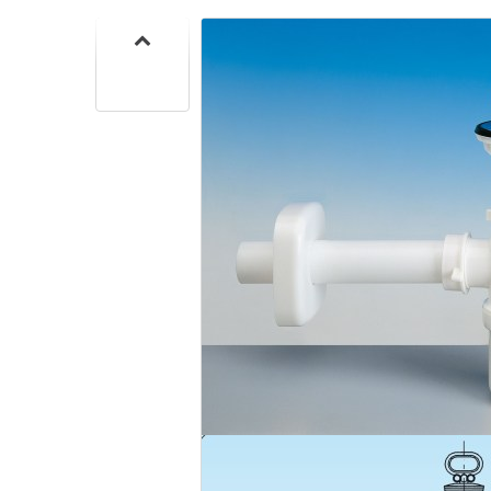
SIF
SANITA
C
SIF
SANITA