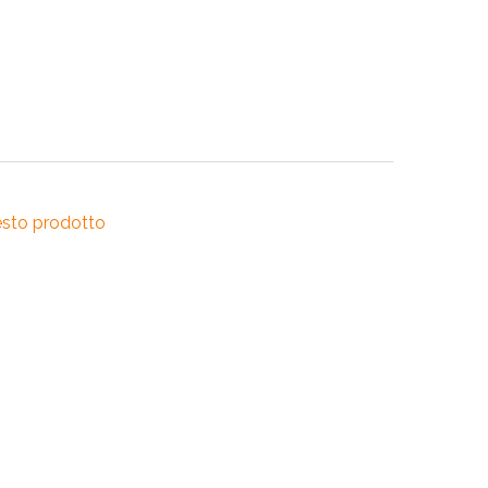
RI
A
RI
esto prodotto