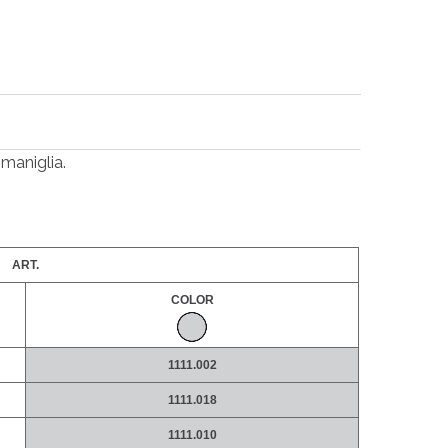
omaniglia.
ART.
COLOR
1111.002
1111.018
1111.010