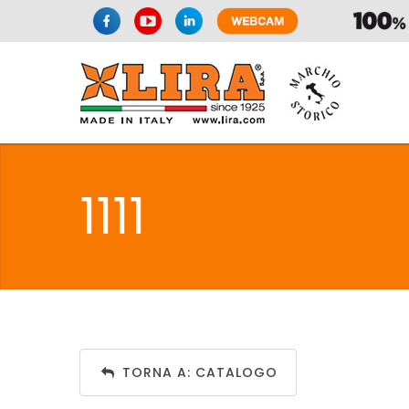
SIFONI
LA
1111
C
SIFONI
LA
TORNA A: CATALOGO