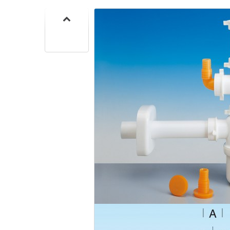
SIF
SANITA
C
SIF
SANITA