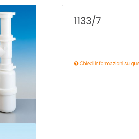
ONI PER
RI DISABILI
PILETTE
ACCESSO
UCINA
BAGNO
INDUSTRI
1133/7
NOVITÀ 2025
ONI PER
RI DISABILI
PILETTE
ACCESSO
Chiedi informazioni su qu
NOVITÀ 2025