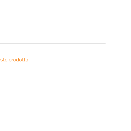
RI
A
RI
esto prodotto