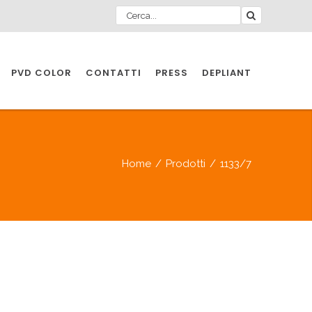
PVD COLOR
CONTATTI
PRESS
DEPLIANT
O PER
IA
Home
/
Prodotti
/
1133/7
A
O PER
IA