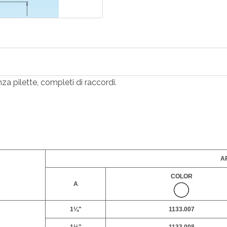
za pilette, completi di raccordi.
AR
COLOR
A
1¼"
1133.007