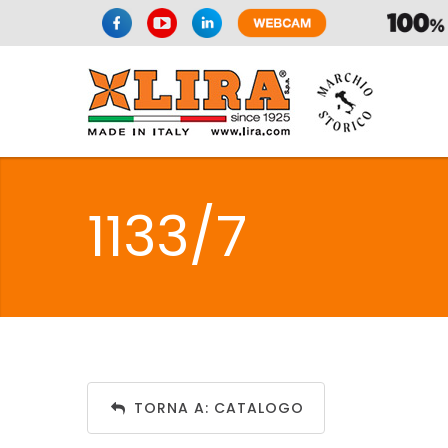
SIFONI
LA
1133/7
C
SIFONI
LA
TORNA A: CATALOGO