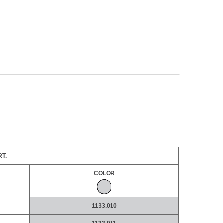
T.
COLOR
1133.010