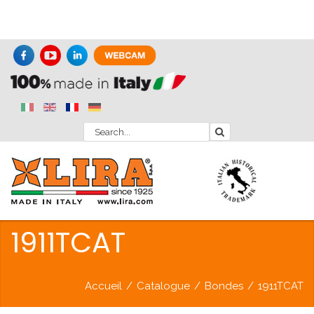
1911TCAT
Accueil
/
Catalogue
/
Bondes
/
1911TCAT