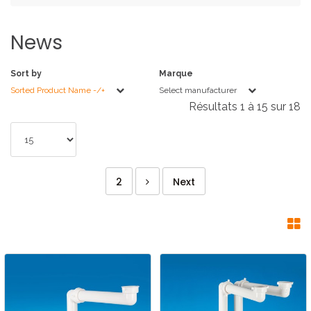
News
Sort by
Marque
Sorted Product Name -/+
Select manufacturer
Résultats 1 à 15 sur 18
2
Next