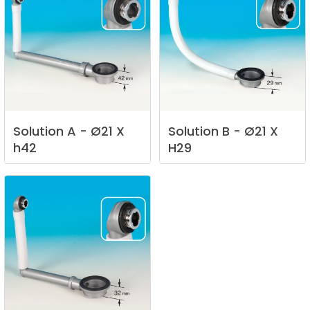
Solution
A
-
Ø21
X
Solution
B
-
Ø21
X
h42
H29