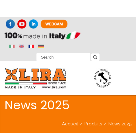
News 2025
Accueil
/
Produits
/
News 2025