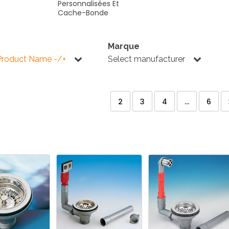
Personnalisées
Et
Cache-Bonde
Marque
Product Name -/+
Select manufacturer
2
3
4
...
6