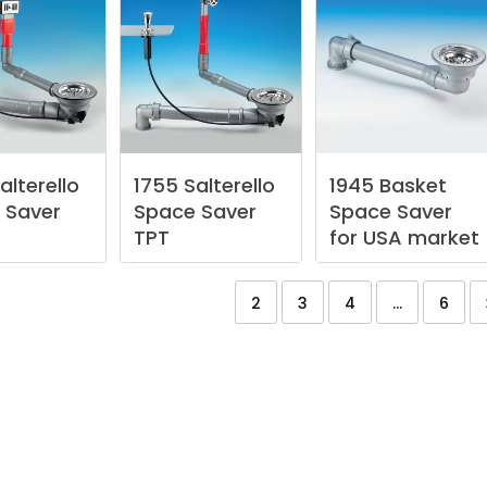
alterello
1755
Salterello
1945
Basket
Saver
Space
Saver
Space
Saver
TPT
for
USA
market
2
3
4
...
6