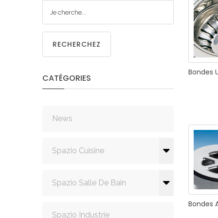
CUISIN
RECHERCHEZ
Bondes
CATÉGORIES
PMR
News
Spazio Cuisine
Spazio Salle De Bain
Bondes
Spazio Industrie