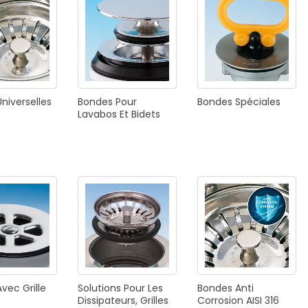
E
SALLE DE BAIN
INDUSTRIE
NEWS 2025
Universelles
Bondes
Pour
Bondes
Spéciales
BONDES
ACCESSORIES
Lavabos
Et
Bidets
NEWS 2025
Avec
Grille
Solutions
Pour
Les
Bondes
Anti
Dissipateurs,
Grilles
Corrosion
AISI
316