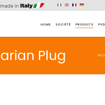
HOME
SOCIÉTÉ
PRODUITS
PVD
SINE
SPAZIO BAIN
SPAZIO INDUSTRIE
arian Plug
Accu
E
SALLE DE BAIN
INDUSTRIE
SINE
SPAZIO BAIN
SPAZIO INDUSTRIE
BONDES
ACCESSORIES