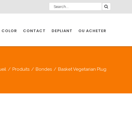
 COLOR
CONTACT
DEPLIANT
OU ACHETER
eil
/
Produits
/
Bondes
/
Basket Vegetarian Plug