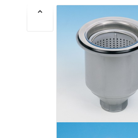
CUISIN
PMR