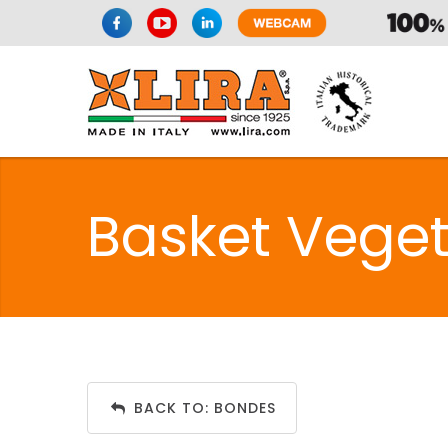
SPAZIO CUI
Basket Veget
CUISIN
SPAZIO CUI
BACK TO: BONDES
PMR