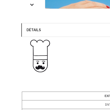
DÉTAILS
EXI
1½