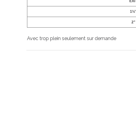
EXI
1½
2"
Avec trop plein seulement sur demande