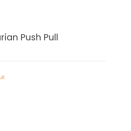
rian
Push
Pull
uit