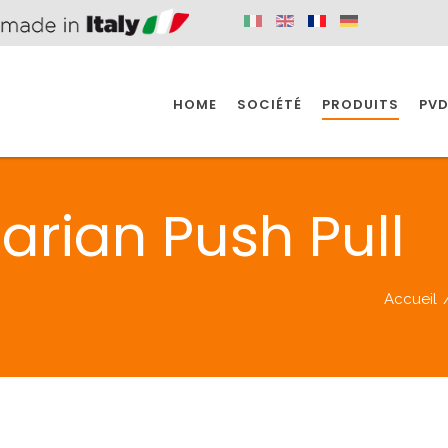
HOME
SOCIÉTÉ
PRODUITS
PVD
SINE
SPAZIO BAIN
SPAZIO INDUSTRIE
arian Push Pull
E
SALLE DE BAIN
INDUSTRIE
Accueil
SINE
SPAZIO BAIN
SPAZIO INDUSTRIE
BONDES
ACCESSORIES