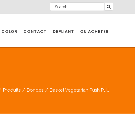
 COLOR
CONTACT
DEPLIANT
OU ACHETER
/
Produits
/
Bondes
/
Basket Vegetarian Push Pull