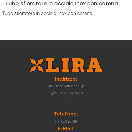
Tubo
sfioratore
in
acciaio
Inox
con
catena
Tubo sfioratore in acciaio Inox con catena
Indirizzo:
Via Circonvallazione, 31
13018 Valduggia (VC)
Italy
Telefono:
+39 0163 4388
E-Mail: