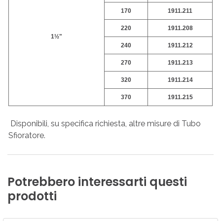
170
1911.211
220
1911.208
1½"
240
1911.212
270
1911.213
320
1911.214
370
1911.215
Disponibili, su specifica richiesta, altre misure di Tubo
Sfioratore.
Potrebbero
interessarti
questi
prodotti