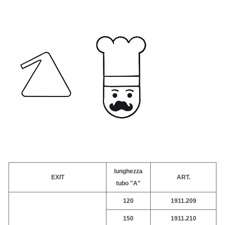
lunghezza
EXIT
ART.
tubo "A"
120
1911.209
150
1911.210