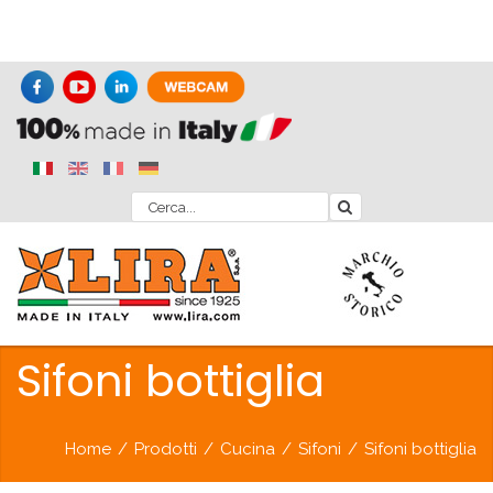
Sifoni bottiglia
Home
/
Prodotti
/
Cucina
/
Sifoni
/
Sifoni bottiglia