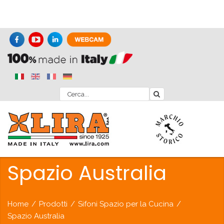
Spazio Australia
Home
/
Prodotti
/
Sifoni Spazio per la Cucina
/
Spazio Australia