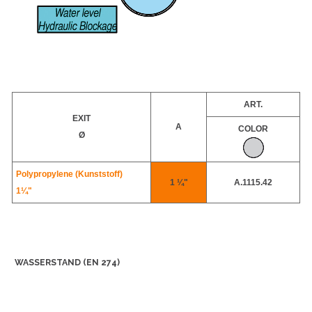
ART.
EXIT
A
COLOR
Ø
Polypropylene (
Kunststoff
)
1 ¼"
A.1115.42
1¼"
WASSERSTAND (EN 274)