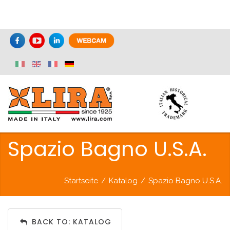
Spazio Bagno U.S.A.
Startseite
/
Katalog
/
Spazio Bagno U.S.A.
BACK TO: KATALOG