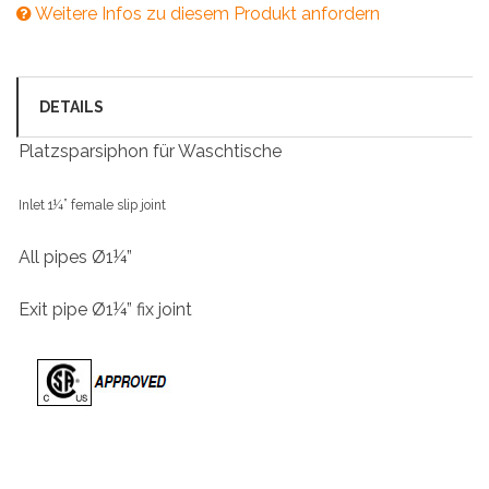
Weitere Infos zu diesem Produkt anfordern
DETAILS
Platzsparsiphon für Waschtische
Inlet 1¼” female slip joint
All pipes Ø1¼”
Exit pipe Ø1¼” fix joint