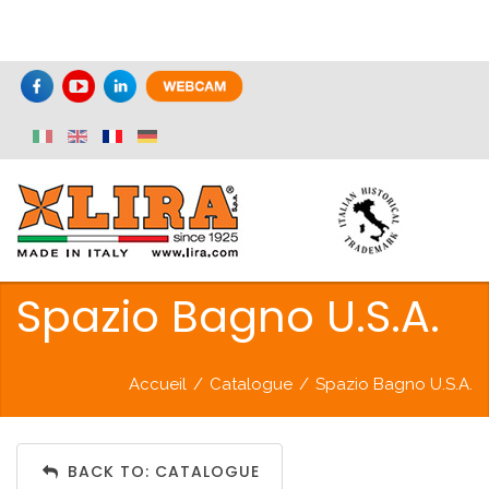
Spazio Bagno U.S.A.
Accueil
/
Catalogue
/
Spazio Bagno U.S.A.
BACK TO: CATALOGUE