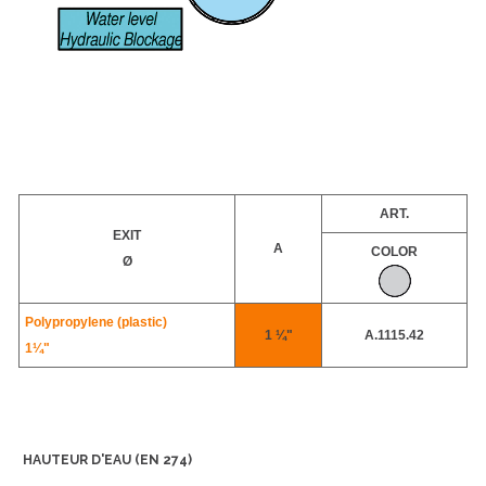
ART.
EXIT
A
COLOR
Ø
Polypropylene (plastic)
1 ¼"
A.1115.42
1¼"
HAUTEUR D'EAU (EN 274)