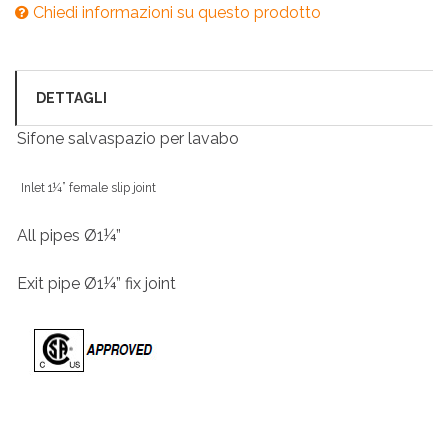
Chiedi informazioni su questo prodotto
DETTAGLI
Sifone salvaspazio per lavabo
Inlet 1¼” female slip joint
All pipes Ø1¼”
Exit pipe Ø1¼” fix joint