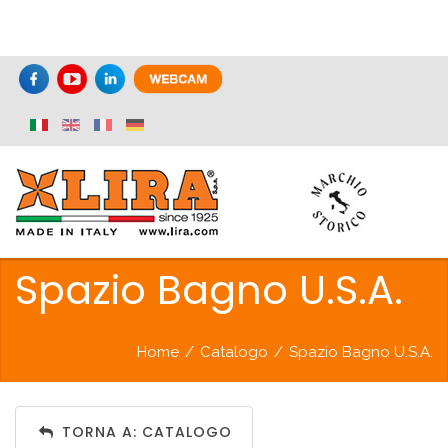
Spazio Bagno U.S.A.
Home
/
Catalogo
/
Spazio Bagno U.S.A.
TORNA A: CATALOGO