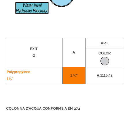
ART.
EXIT
A
COLOR
Ø
Polypropylene
1 ¼"
A.1115.42
1¼"
COLONNA D'ACQUA CONFORME A EN 274