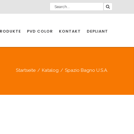
RODUKTE
PVD COLOR
KONTAKT
DEPLIANT
ZIO INDUSTRIE
Startseite
/
Katalog
/
Spazio Bagno U.S.A.
INDUSTRIE
ZIO INDUSTRIE
CCESSOIRES