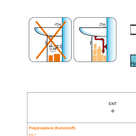
EXIT
Ø
Polypropylene (
Kunststoff
)
1¼"