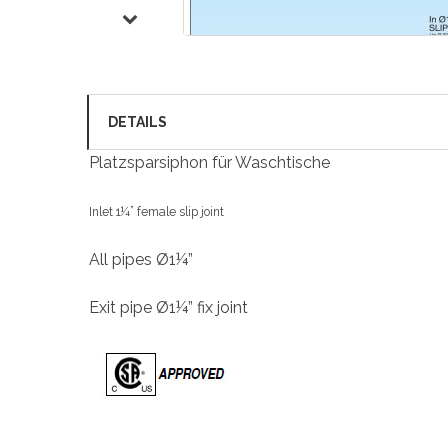
DETAILS
Platzsparsiphon für Waschtische
Inlet 1¼” female slip joint
All pipes Ø1¼”
Exit pipe Ø1¼” fix joint