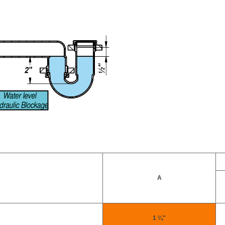
A
1 ¼"