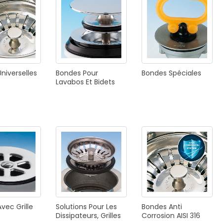
E
SALLE DE BAIN
INDUSTRIE
NEWS 2025
Universelles
Bondes
Pour
Bondes
Spéciales
BONDES
ACCESSORIES
Lavabos
Et
Bidets
NEWS 2025
Avec
Grille
Solutions
Pour
Les
Bondes
Anti
Dissipateurs,
Grilles
Corrosion
AISI
316