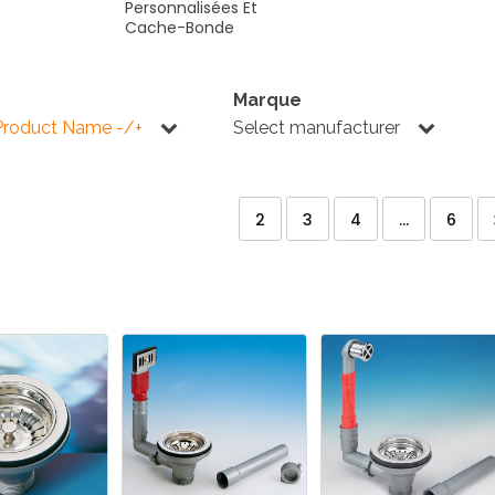
Personnalisées
Et
Cache-Bonde
Marque
Product Name -/+
Select manufacturer
2
3
4
...
6