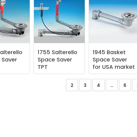
alterello
1755
Salterello
1945
Basket
Saver
Space
Saver
Space
Saver
TPT
for
USA
market
2
3
4
...
6