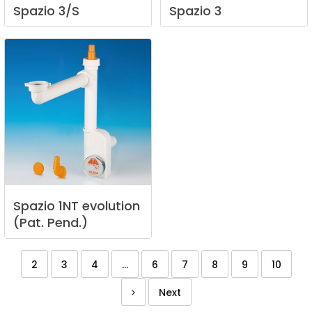
Spazio
3/S
Spazio
3
Spazio
1NT
evolution
(Pat.
Pend.)
2
3
4
...
6
7
8
9
10
Next