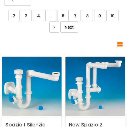
2
3
4
...
6
7
8
9
10
Next
Spazio
1
Silenzio
New
Spazio
2