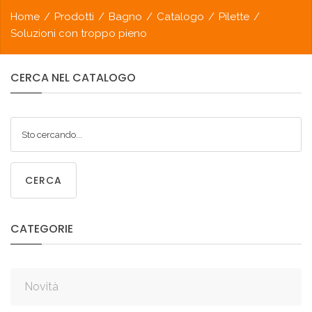
Home
/
Prodotti
/
Bagno
/
Catalogo
/
Pilette
/
Soluzioni con troppo pieno
CERCA
NEL
CATALOGO
CERCA
CATEGORIE
Novità