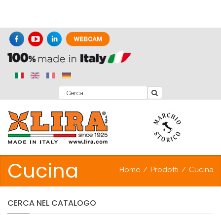
Cucina
Home
/
Prodotti
/
Cucina
CERCA
NEL
CATALOGO