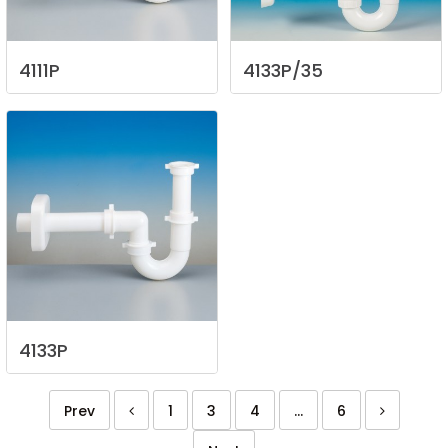
4111P
4133P/35
4133P
Prev
1
3
4
...
6