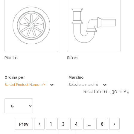
Pilette
Sifoni
Ordina per
Marchio
Sorted Product Name -/+
Seleziona marchio
Risultati 16 - 30 di 89
Prev
1
3
4
...
6