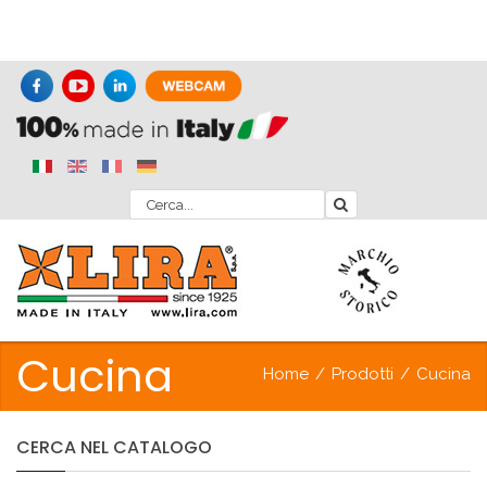
Cucina
Home
/
Prodotti
/
Cucina
CERCA
NEL
CATALOGO