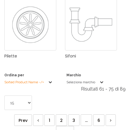
Pilette
Sifoni
Ordina per
Marchio
Sorted Product Name -/+
Seleziona marchio
Risultati 61 - 75 di 89
Prev
1
2
3
...
6