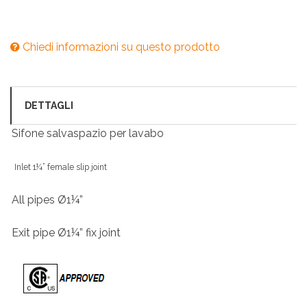
Chiedi informazioni su questo prodotto
DETTAGLI
Sifone salvaspazio per lavabo
Inlet 1¼” female slip joint
All pipes Ø1¼”
Exit pipe Ø1¼” fix joint