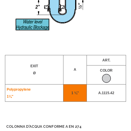
ART.
EXIT
A
COLOR
Ø
Polypropylene
1 ¼"
A.1115.42
1¼"
COLONNA D'ACQUA CONFORME A EN 274