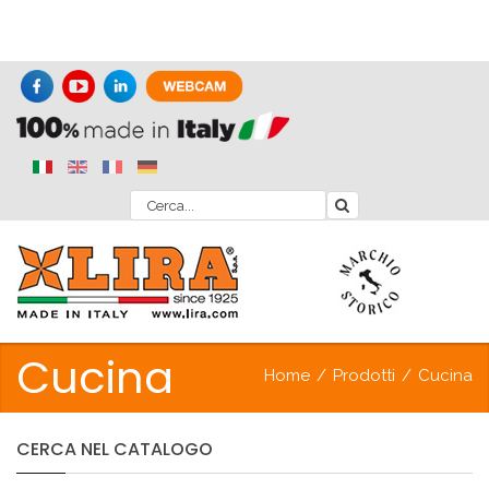
Cucina
Home
/
Prodotti
/
Cucina
CERCA
NEL
CATALOGO