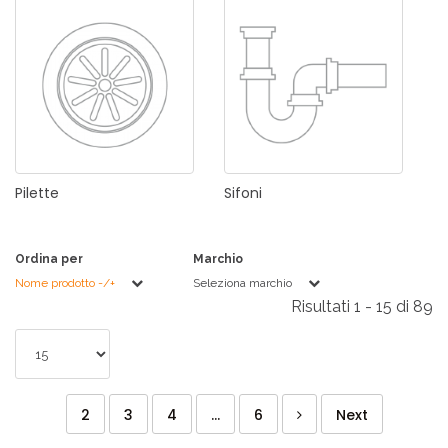
Pilette
Sifoni
Ordina per
Marchio
Nome prodotto -/+
Seleziona marchio
Risultati 1 - 15 di 89
2
3
4
...
6
Next