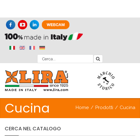
Cucina
Home
/
Prodotti
/
Cucina
CERCA
NEL
CATALOGO