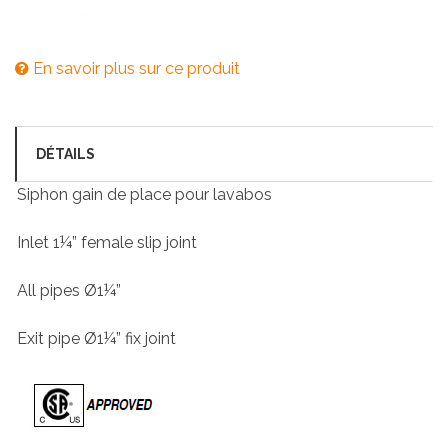
En savoir plus sur ce produit
DÉTAILS
Siphon gain de place pour lavabos
Inlet 1¼” female slip joint
All pipes Ø1¼”
Exit pipe Ø1¼” fix joint