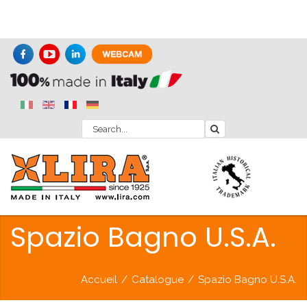
Spazio Bagno U.S.A.
Accueil
/
Catalogue
/
Spazio Bagno U.S.A.