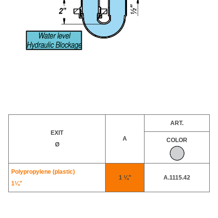
ART.
EXIT
A
COLOR
Ø
Polypropylene (plastic)
1 ¼"
A.1115.42
1¼"