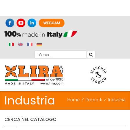
Industria
Home
/
Prodotti
/
Industria
CERCA
NEL
CATALOGO