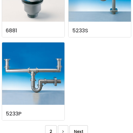
6881
5233S
5233P
2
Next