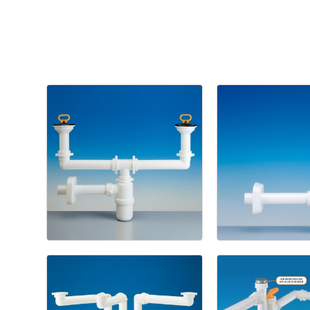
Cucina
1211
1133/