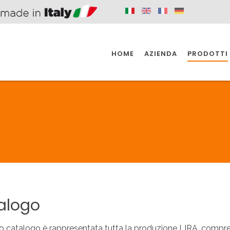
HOME
AZIENDA
PRODOTTI
 SPAZIO PER
SIFONI SPAZIO PER
SIFONI SPAZI
 CUCINA
IL BAGNO
L'INDUSTR
UCINA
BAGNO
INDUSTRI
 SPAZIO PER
SIFONI SPAZIO PER
SIFONI SPAZI
 CUCINA
IL BAGNO
L'INDUSTR
alogo
o catalogo è rappresentata tutta la produzione LIRA, comprend