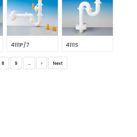
4111P/7
4111S
8
9
...
Next