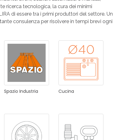
te ricerca tecnologica, la cura dei minimi
RI
A
 LIRA di essere tra i primi produttori del settore. Un
stante consulenza per risolvere in tempi brevi ogni
RI
Spazio
Industria
Cucina