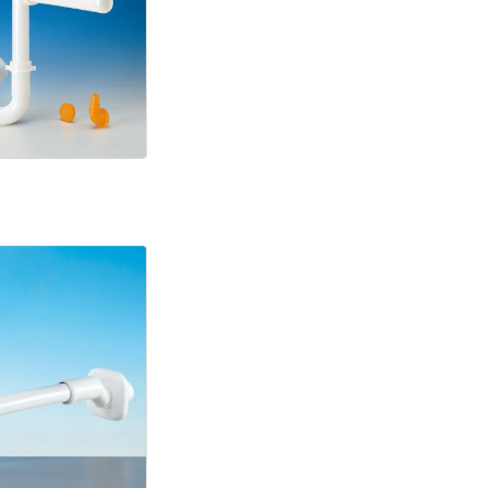
pazio
1
entrico