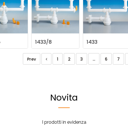
5
1433/8
1433
Prev
1
2
3
...
6
7
Novita
I prodotti in evidenza