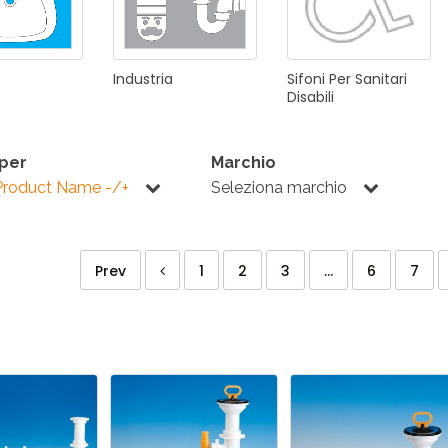
Industria
Sifoni
Per
Sanitari
Disabili
 per
Marchio
Product Name -/+
Seleziona marchio
Prev
1
2
3
...
6
7