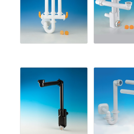
Spazio
Spazio
3
NT
Bagno
Spazio
Spazio
Bagno
NT