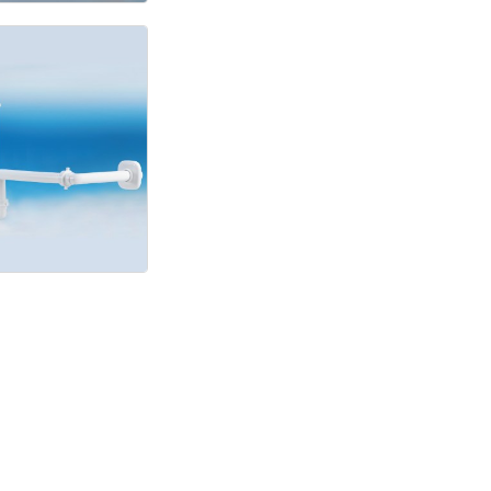
nto
so
zio
gno
assato