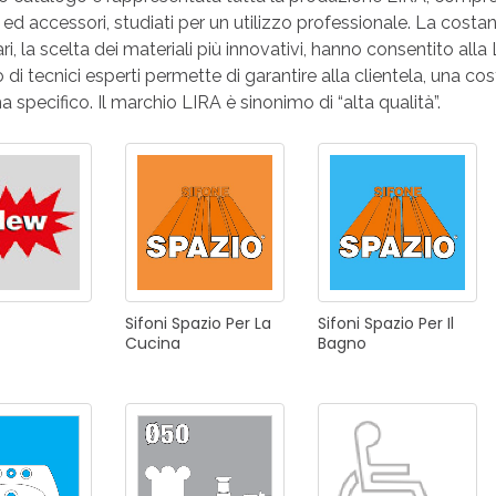
ONI PER
 ed accessori, studiati per un utilizzo professionale. La costan
RI DISABILI
PILETTE
ACCESSO
UCINA
BAGNO
INDUSTRI
ari, la scelta dei materiali più innovativi, hanno consentito alla
 di tecnici esperti permette di garantire alla clientela, una co
 specifico. Il marchio LIRA è sinonimo di “alta qualità”.
NOVITÀ 2025
ONI PER
RI DISABILI
PILETTE
ACCESSO
Sifoni
Spazio
Per
La
Sifoni
Spazio
Per
Il
Cucina
Bagno
NOVITÀ 2025