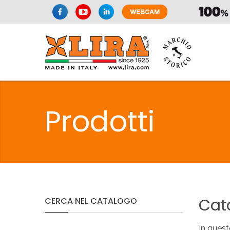
SIFONI
LA
Prodotti
C
SIFONI
LA
Cat
CERCA
NEL
CATALOGO
In quest