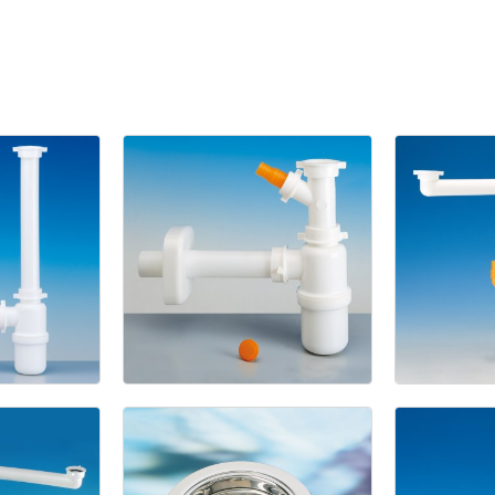
Ne
L
1133/9
Spa