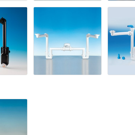
Giu
(Pat.
Fis
Pend.)
io
NT
a
Spazio
Spa
Bagno
Ba
Doppio
dis
lavabo