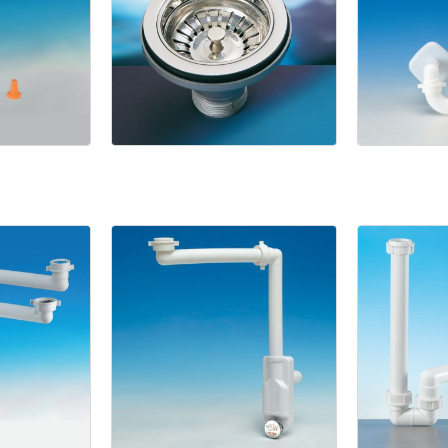
1945
Pilette
2
S
Basket
per
lavelli
Spazio
Ecc
Bagno
NT