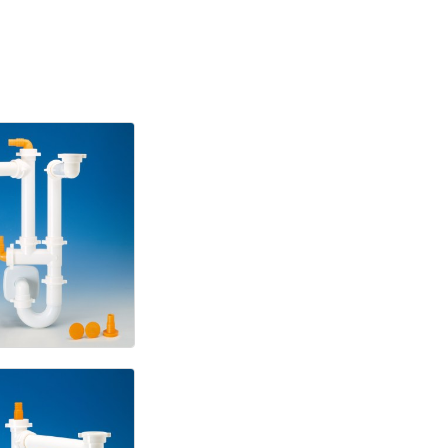
w
zio
2