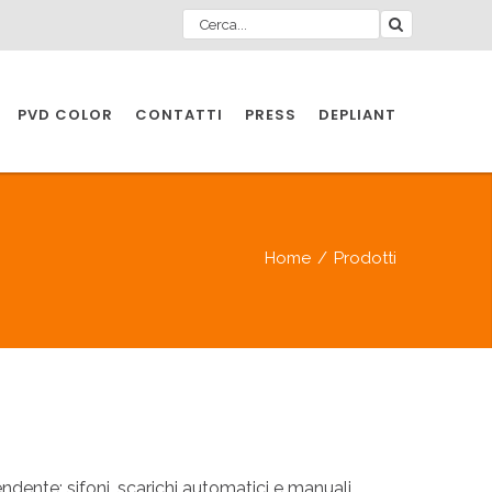
PVD COLOR
CONTATTI
PRESS
DEPLIANT
O PER
IA
Home
/
Prodotti
A
O PER
IA
ente: sifoni, scarichi automatici e manuali,