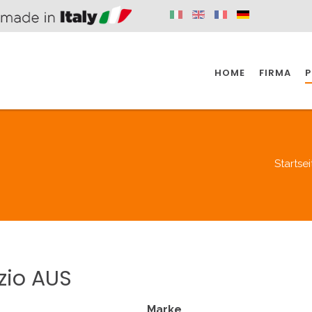
HOME
FIRMA
P
SPAZIO KÜCHE
SPAZIO BADEZIMMER
SPA
Startsei
KÜCHE
BADEZIMMER
SPAZIO KÜCHE
SPAZIO BADEZIMMER
SPA
zio
AUS
BEHINDERTE
VENTILE
A
Marke