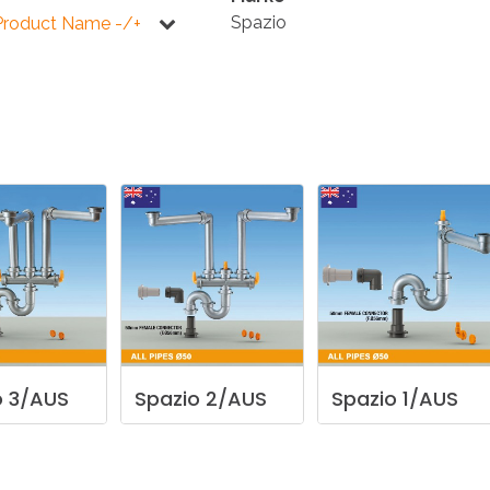
KÜCHE
BADEZIMMER
Spazio
Product Name -/+
NEWS2025
BEHINDERTE
VENTILE
A
NEWS2025
o
3/AUS
Spazio
2/AUS
Spazio
1/AUS