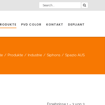
RODUKTE
PVD COLOR
KONTAKT
DEPLIANT
ZIO INDUSTRIE
te
/
Produkte
/
Industrie
/
Siphons
/
Spazio AUS
INDUSTRIE
ZIO INDUSTRIE
CCESSOIRES
Ergebnisse 1 - 3 von 3