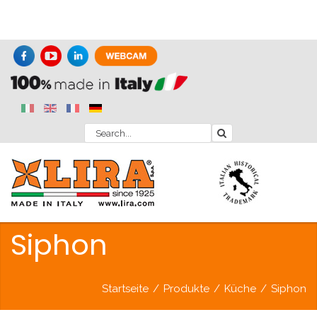
Siphon
Startseite
/
Produkte
/
Küche
/
Siphon